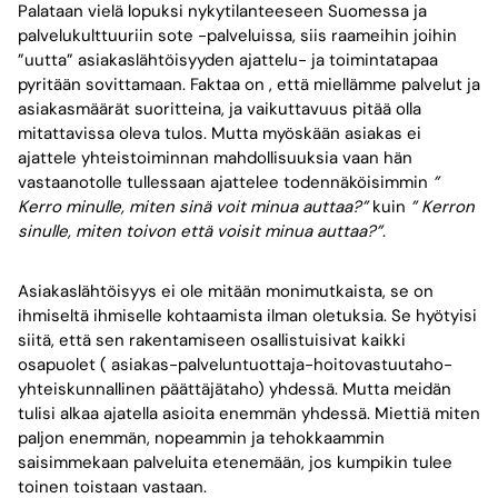
Palataan vielä lopuksi nykytilanteeseen Suomessa ja
palvelukulttuuriin sote -palveluissa, siis raameihin joihin
”uutta” asiakaslähtöisyyden ajattelu- ja toimintatapaa
pyritään sovittamaan. Faktaa on , että miellämme palvelut ja
asiakasmäärät suoritteina, ja vaikuttavuus pitää olla
mitattavissa oleva tulos. Mutta myöskään asiakas ei
ajattele yhteistoiminnan mahdollisuuksia vaan hän
vastaanotolle tullessaan ajattelee todennäköisimmin
”
Kerro minulle, miten sinä voit minua auttaa?”
kuin
” Kerron
sinulle, miten toivon että voisit minua auttaa?”
.
Asiakaslähtöisyys ei ole mitään monimutkaista, se on
ihmiseltä ihmiselle kohtaamista ilman oletuksia. Se hyötyisi
siitä, että sen rakentamiseen osallistuisivat kaikki
osapuolet ( asiakas-palveluntuottaja-hoitovastuutaho-
yhteiskunnallinen päättäjätaho) yhdessä. Mutta meidän
tulisi alkaa ajatella asioita enemmän yhdessä. Miettiä miten
paljon enemmän, nopeammin ja tehokkaammin
saisimmekaan palveluita etenemään, jos kumpikin tulee
toinen toistaan vastaan.