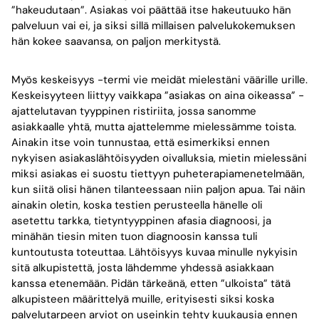
”hakeudutaan”. Asiakas voi päättää itse hakeutuuko hän
palveluun vai ei, ja siksi sillä millaisen palvelukokemuksen
hän kokee saavansa, on paljon merkitystä.
Myös keskeisyys -termi vie meidät mielestäni väärille urille.
Keskeisyyteen liittyy vaikkapa ”asiakas on aina oikeassa” -
ajattelutavan tyyppinen ristiriita, jossa sanomme
asiakkaalle yhtä, mutta ajattelemme mielessämme toista.
Ainakin itse voin tunnustaa, että esimerkiksi ennen
nykyisen asiakaslähtöisyyden oivalluksia, mietin mielessäni
miksi asiakas ei suostu tiettyyn puheterapiamenetelmään,
kun siitä olisi hänen tilanteessaan niin paljon apua. Tai näin
ainakin oletin, koska testien perusteella hänelle oli
asetettu tarkka, tietyntyyppinen afasia diagnoosi, ja
minähän tiesin miten tuon diagnoosin kanssa tuli
kuntoutusta toteuttaa. Lähtöisyys kuvaa minulle nykyisin
sitä alkupistettä, josta lähdemme yhdessä asiakkaan
kanssa etenemään. Pidän tärkeänä, etten ”ulkoista” tätä
alkupisteen määrittelyä muille, erityisesti siksi koska
palvelutarpeen arviot on useinkin tehty kuukausia ennen