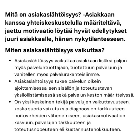
Mitä on asiakaslähtöisyys? -Asiakkaan
kanssa yhteiskeskustelulla määriteltävä,
jaettu motivaatio löytää hyvät edellytykset
juuri asiakkaalle, hänen nykytilanteeseen.
Miten asiakaslähtöisyys vaikuttaa?
Asiakaslähtöisyys vaikuttaa asiakkaan lisäksi paljon
myös palveluntuottajaan, tuotettuun palveluun ja
vähitellen myös palvelurakenteisiimme.
Asiakaslähtöisyys tukee palvelun oikein
ajoittamisessa, sen sisällön ja toteutustavan
yksilöllistämisessä sekä palvelun keston määrittelyssä.
On yksi keskeinen tekijä palvelujen vaikuttavuuteen,
koska suoria vaikutuksia diagnoosien tarkkuuteen,
hoitovirheiden vähenemiseen, asiakasmotivaation
kasvuun, palvelujen tarkkuuteen ja
toteutusnopeuteen eli kustannustehokkuuteen.