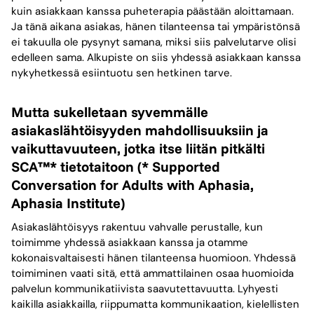
kuin asiakkaan kanssa puheterapia päästään aloittamaan.
Ja tänä aikana asiakas, hänen tilanteensa tai ympäristönsä
ei takuulla ole pysynyt samana, miksi siis palvelutarve olisi
edelleen sama. Alkupiste on siis yhdessä asiakkaan kanssa
nykyhetkessä esiintuotu sen hetkinen tarve.
Mutta sukelletaan syvemmälle
asiakaslähtöisyyden mahdollisuuksiin ja
vaikuttavuuteen, jotka itse liitän pitkälti
SCA™* tietotaitoon (* Supported
Conversation for Adults with Aphasia,
Aphasia Institute)
Asiakaslähtöisyys rakentuu vahvalle perustalle, kun
toimimme yhdessä asiakkaan kanssa ja otamme
kokonaisvaltaisesti hänen tilanteensa huomioon. Yhdessä
toimiminen vaati sitä, että ammattilainen osaa huomioida
palvelun kommunikatiivista saavutettavuutta. Lyhyesti
kaikilla asiakkailla, riippumatta kommunikaation, kielellisten