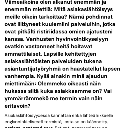
Viimeaikoina olen alkanut enemmän ja
enemmän miettiä: Mitä asiakaslähtöisyys
meille oikein tarkoittaa? Nämä pohdinnat
ovat liittyneet kuulemiini palveluihin, jotka
ovat pitkälti ristiriidassa omien ajatusteni
kanssa. Vanhusten hyvinvointikyselyyn
ovatkin vastanneet heitä hoitavat
ammattilaiset. Lapsille kehitettyjen
asiakaslähtöisten palveluiden tukena
asiantuntijatyöryhmä on haastatellut lapsen
vanhempia. Kyllä ainakin minä ajaudun
miettimään: Olemmeko oikeasti näin
hukassa siitä kuka asiakkaamme on? Vai
ymmärrämmekö me termin vain näin
eritavoin?
Asiakaslähtöisyydessä kannattaa ehkä lähteä liikkeelle
englanninkielisestä termistä, josta se on käännetty,
patient-centered care
. Patient-centered care on