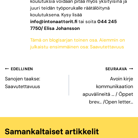
koulutuksia voidaan pitää myös yksityisinä ja
juuri teidän työporukalle räätälöitynä
koulutuksena. Kysy lisää
info@intonaattorit.fi
tai soita
044 245
7750/ Elisa Johansson
Tämä on blogisarjan toinen osa. Aiemmin on
julkaistu ensimmäinen osa: Saavutettavuus
Artikkelien
EDELLINEN
SEURAAVA
selaus
Sanojen taakse:
Avoin kirje
Saavutettavuus
kommunikaation
apuvälineitä … / Öppet
brev… /Open letter…
Samankaltaiset artikkelit