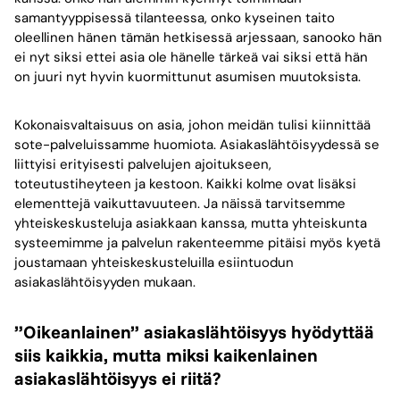
samantyyppisessä tilanteessa, onko kyseinen taito
oleellinen hänen tämän hetkisessä arjessaan, sanooko hän
ei nyt siksi ettei asia ole hänelle tärkeä vai siksi että hän
on juuri nyt hyvin kuormittunut asumisen muutoksista.
Kokonaisvaltaisuus on asia, johon meidän tulisi kiinnittää
sote-palveluissamme huomiota. Asiakaslähtöisyydessä se
liittyisi erityisesti palvelujen ajoitukseen,
toteutustiheyteen ja kestoon. Kaikki kolme ovat lisäksi
elementtejä vaikuttavuuteen. Ja näissä tarvitsemme
yhteiskeskusteluja asiakkaan kanssa, mutta yhteiskunta
systeemimme ja palvelun rakenteemme pitäisi myös kyetä
joustamaan yhteiskeskusteluilla esiintuodun
asiakaslähtöisyyden mukaan.
”Oikeanlainen” asiakaslähtöisyys hyödyttää
siis kaikkia, mutta miksi kaikenlainen
asiakaslähtöisyys ei riitä?