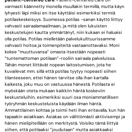
varmasti käännetty monella muullakin termillä, mutta käyn
lyhyesti läpi miksi en itse käyttäisi esimerkiksi termiä
potilaskeskeisyys. Suomessa potilas -sanan käyttö liittyy
vahvasti sairaalamaailmaan, ja mitä olen lukuisten
keskustelujen kautta ymmärtänyt, niin kukaan ei haluaisi
olla potilas. Potilas mielletään palvelukulttuurissamme
vahvasti hoitoa ja toimenpiteitä vastaanottavaksi. Moni
kokee ”muuttuvansa” omasta itsestään nopeasti
”tuntemattoman potilaan”-rooliin sairaala palveluissa.
Tähän monet liittävät nopean laitostumisen, jota he
kuvailevat mm. sillä että potilas tyytyy nopeasti siihen
tilanteeseen, ettei hänen tarvitse olla ihan kartalla
kaikesta, joku muu on vastuussa hänestä. Potilasta ei
myöskään oteta mukaan kaikkiin häntä koskeviin
keskusteluihin, esimerkiksi suuri osa moniammatillisen
työryhmän keskusteluista käydään ilman häntä.
Ammattilainen kohtaa ja toimii heti ihan eritavalla, kun hän
tapaakin asiakkaan. Asiakas on välittömästi aktiivisempi ja
hänen mielipiteillään on merkitystä. Voisiko tämä liittyä
siihen, että potilaaksi ”joudutaan” mutta asiakkaaksi