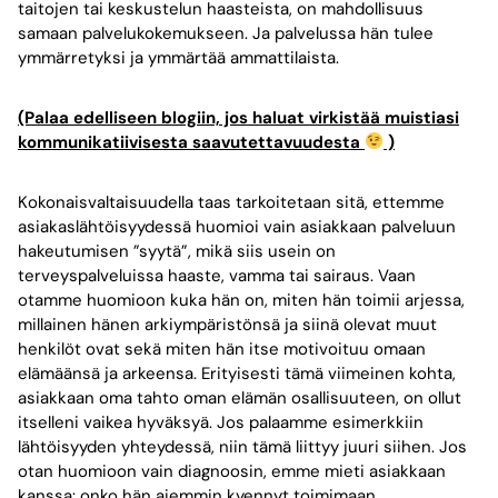
taitojen tai keskustelun haasteista, on mahdollisuus
samaan palvelukokemukseen. Ja palvelussa hän tulee
ymmärretyksi ja ymmärtää ammattilaista.
(Palaa edelliseen blogiin, jos haluat virkistää muistiasi
kommunikatiivisesta saavutettavuudesta
)
Kokonaisvaltaisuudella taas tarkoitetaan sitä, ettemme
asiakaslähtöisyydessä huomioi vain asiakkaan palveluun
hakeutumisen ”syytä”, mikä siis usein on
terveyspalveluissa haaste, vamma tai sairaus. Vaan
otamme huomioon kuka hän on, miten hän toimii arjessa,
millainen hänen arkiympäristönsä ja siinä olevat muut
henkilöt ovat sekä miten hän itse motivoituu omaan
elämäänsä ja arkeensa. Erityisesti tämä viimeinen kohta,
asiakkaan oma tahto oman elämän osallisuuteen, on ollut
itselleni vaikea hyväksyä. Jos palaamme esimerkkiin
lähtöisyyden yhteydessä, niin tämä liittyy juuri siihen. Jos
otan huomioon vain diagnoosin, emme mieti asiakkaan
kanssa: onko hän aiemmin kyennyt toimimaan