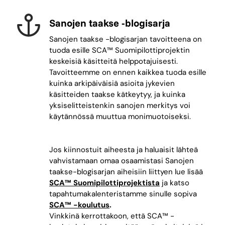
Sanojen taakse -blogisarja
Sanojen taakse -blogisarjan tavoitteena on
tuoda esille SCA™ Suomipilottiprojektin
keskeisiä käsitteitä helppotajuisesti.
Tavoitteemme on ennen kaikkea tuoda esille
kuinka arkipäiväisiä asioita jykevien
käsitteiden taakse kätkeytyy, ja kuinka
yksiselitteistenkin sanojen merkitys voi
käytännössä muuttua monimuotoiseksi.
Jos kiinnostuit aiheesta ja haluaisit lähteä
vahvistamaan omaa osaamistasi Sanojen
taakse-blogisarjan aiheisiin liittyen lue lisää
SCA™ Suomipilottiprojektista
ja katso
tapahtumakalenteristamme sinulle sopiva
SCA™ -koulutus
.
Vinkkinä kerrottakoon, että SCA™ -