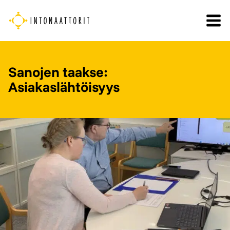
Siirry
sisältöön
Sanojen taakse:
Asiakaslähtöisyys