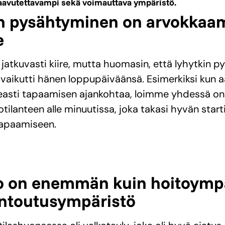
 saavutettavampi sekä voimauttava ympäristö.
en pysähtyminen on arvokkaa
e
 jatkuvasti kiire, mutta huomasin, että lyhytkin 
 vaikutti hänen loppupäiväänsä. Esimerkiksi kun 
easti tapaamisen ajankohtaa, loimme yhdessä on
ilanteen alle minuutissa, joka takasi hyvän starti
tapaamiseen.
o on enemmän kuin hoitoympä
untoutusympäristö