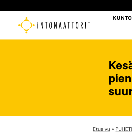
Siirry
sisältöön
KUNTO
Kesä
pien
suur
Etusivu
»
PUHET