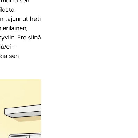
, mutta sen
lasta.
en tajunnut heti
 erilainen,
viin. Ero siinä
ä/ei -
kia sen