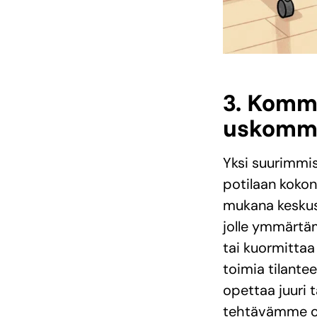
3. Komm
uskomm
Yksi suurimmis
potilaan kokon
mukana keskus
jolle ymmärtäm
tai kuormittaa
toimia tilantee
opettaa juuri 
tehtävämme on