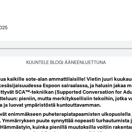
025
KUUNTELE BLOGI ÄÄNEENLUETTUNA
ua kaikille sote-alan ammattilaisille! Vietin juuri kuuka
esäsijaisuudessa Espoon sairaalassa, ja halusin jakaa 
liittyvät SCA™-tekniikan (Supported Conversation for Adu
teluun: pieniin, mutta merkityksellisiin tekoihin, jotka v
 ja luovat ympäristöstä kuntouttavamman.
vät enimmäkseen puheterapiatapaamisten ulkopuolella ja
Ymmärryksen puute synnyttää nopeasti turhautumista 
Hämmästyin, kuinka pienillä muutoksilla voitiin rakent