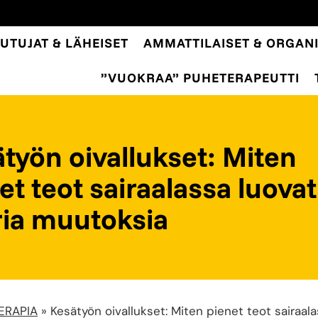
UTUJAT & LÄHEISET
AMMATTILAISET & ORGANI
”VUOKRAA” PUHETERAPEUTTI
työn oivallukset: Miten
et teot sairaalassa luovat
ia muutoksia
ERAPIA
»
Kesätyön oivallukset: Miten pienet teot sairaala