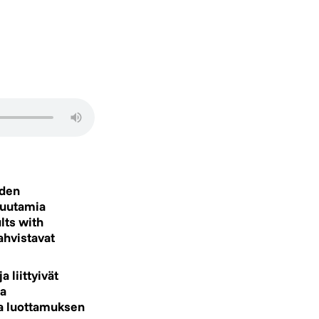
uden
muutamia
lts with
ahvistavat
 liittyivät
ja
aa luottamuksen