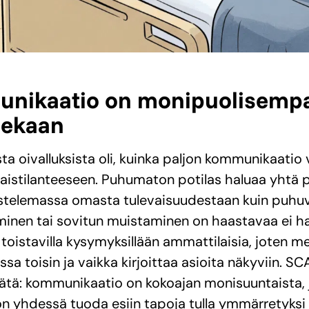
unikaatio on monipuolisempa
ekaan
ta oivalluksista oli, kuinka paljon kommunikaatio 
aistilanteeseen. Puhumaton potilas haluaa yhtä pa
telemassa omasta tulevaisuudestaan kuin puhuva
inen tai sovitun muistaminen on haastavaa ei ha
 toistavilla kysymyksillään ammattilaisia, joten 
ssa toisin ja vaikka kirjoittaa asioita näkyviin. S
tätä: kommunikaatio on kokoajan monisuuntaista,
 yhdessä tuoda esiin tapoja tulla ymmärretyksi