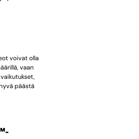
eot voivat olla
äärillä, vaan
 vaikutukset,
i hyvä päästä
™-