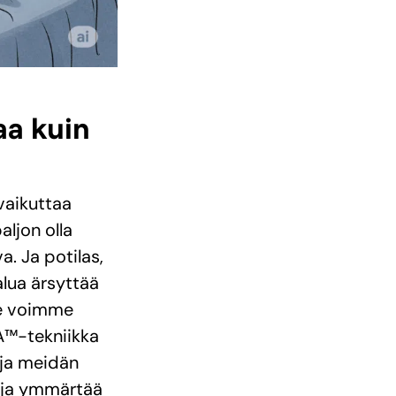
a kuin
vaikuttaa
ljon olla
. Ja potilas,
lua ärsyttää
me voimme
CA™-tekniikka
 ja meidän
 ja ymmärtää