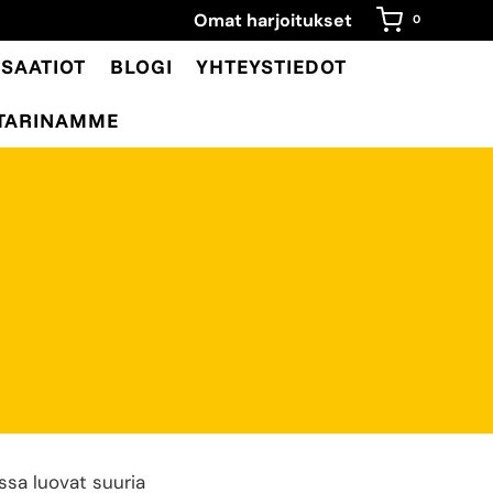
Omat harjoitukset
0
SAATIOT
BLOGI
YHTEYSTIEDOT
TARINAMME
ssa luovat suuria