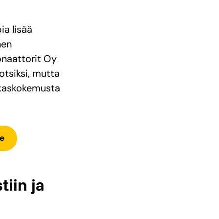
ia lisää
nen
onaattorit Oy
otsiksi, mutta
akaskokemusta
e
iin ja