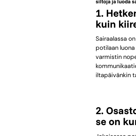
siltoja ja luoda
1. Hetk
kuin kiir
Sairaalassa on
potilaan luona
varmistin nop
kommunikaatiot
iltapäivänkin 
2. Osast
se on k