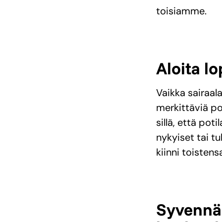
toisiamme.
Aloita l
Vaikka sairaala
merkittäviä po
sillä, että po
nykyiset tai t
kiinni toistens
Syvennä 