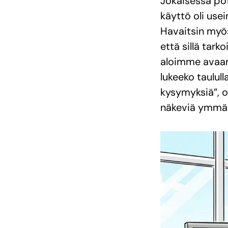
Jokaisessa pot
käyttö oli use
Havaitsin myös,
että sillä tark
aloimme avaama
lukeeko taulull
kysymyksiä”, o
näkeviä ymmärt