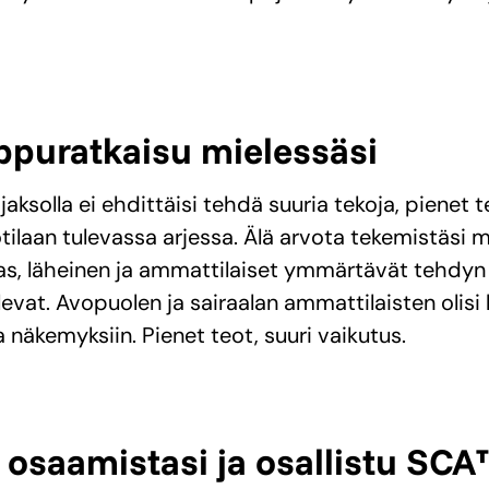
oppuratkaisu mielessäsi
jaksolla ei ehdittäisi tehdä suuria tekoja, pienet t
tilaan tulevassa arjessa. Älä arvota tekemistäsi m
tilas, läheinen ja ammattilaiset ymmärtävät tehdyn
ulevat. Avopuolen ja sairaalan ammattilaisten olis
a näkemyksiin. Pienet teot, suuri vaikutus.
osaamistasi ja osallistu SCA