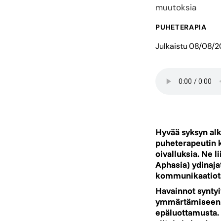
muutoksia
PUHETERAPIA
Julkaistu
08/08/2
Hyvää syksyn alk
puheterapeutin k
oivalluksia. Ne 
Aphasia) ydinajat
kommunikaatiota
Havainnot syntyi
ymmärtämiseen. 
epäluottamusta. 