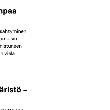
mpaa
pysähtyminen
aamuisin
nistuneen
n vielä
ristö –