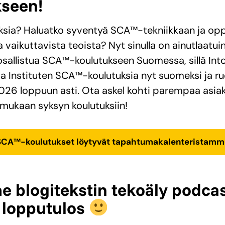
kseen!
ksia? Haluatko syventyä SCA™-tekniikkaan ja opp
a vaikuttavista teoista? Nyt sinulla on ainutlaatui
sallistua SCA™-koulutukseen Suomessa, sillä Int
a Instituten SCA™-koulutuksia nyt suomeksi ja ru
026 loppuun asti. Ota askel kohti parempaa asi
 mukaan syksyn koulutuksiin!
SCA™
-koulutukset löytyvät tapahtumakalenteristamm
 blogitekstin tekoäly podcast
 lopputulos