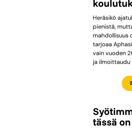
koulutu
Heräsikö ajatu
pienistä, mutt
mahdollisuus o
tarjoaa Aphasi
vain vuoden 2
ja ilmoittaudu
Syötimme
tässä on