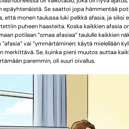
ilashuoneessa oli valkotaulu, joka oli hyvä ajatus
in epäyhtenäistä. Se saattoi jopa hämmentää poti
 että monen taulussa luki pelkkä afasia, ja siksi 
oitettiin puheen haasteita. Koska kaikkien afasia on
an potilaan ”omaa afasiaa” taululle kaikkien näky
a ”afasia” vai ”ymmärtäminen: käytä mielellään kyll
n merkittävä. Se, kuinka pieni muutos auttaa kaik
ämään paremmin, oli suuri oivallus.