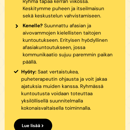
Ryhmä tapaa kerran viikossa.
Keskitymme puheen ja itseilmaisun
sekä keskustelun vahvistamiseen.
Kenelle?
Suunnattu afasian ja
aivovammojen kielellisten taitojen
kuntoutukseen. Erityisen hyödyllinen
afasiakuntoutukseen, jossa
kommunikaatio sujuu paremmin paikan
päällä.
Hyöty:
Saat vertaistukea,
puheterapeutin ohjausta ja voit jakaa
ajatuksia muiden kanssa. Ryhmässä
kuntoutusta voidaan toteuttaa
yksilöllisellä suunnitelmalla
kokonaisvaltaisella toiminnalla.
Lue lisää