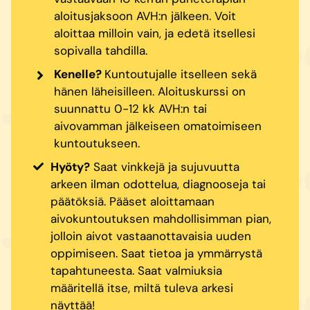
aloitusjaksoon AVH:n jälkeen. Voit
aloittaa milloin vain, ja edetä itsellesi
sopivalla tahdilla.
Kenelle?
Kuntoutujalle itselleen sekä
hänen läheisilleen. Aloituskurssi on
suunnattu 0-12 kk AVH:n tai
aivovamman jälkeiseen omatoimiseen
kuntoutukseen.
Hyöty?
Saat vinkkejä ja sujuvuutta
arkeen ilman odottelua, diagnooseja tai
päätöksiä. Pääset aloittamaan
aivokuntoutuksen mahdollisimman pian,
jolloin aivot vastaanottavaisia uuden
oppimiseen. Saat tietoa ja ymmärrystä
tapahtuneesta. Saat valmiuksia
määritellä itse, miltä tuleva arkesi
näyttää!