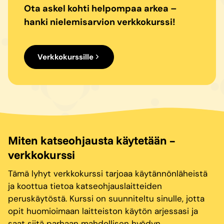
Ota askel kohti helpompaa arkea –
hanki nielemisarvion verkkokurssi!
Verkkokurssille
Miten katseohjausta käytetään –
verkkokurssi
Tämä lyhyt verkkokurssi tarjoaa käytännönläheistä
ja koottua tietoa katseohjauslaitteiden
peruskäytöstä. Kurssi on suunniteltu sinulle, jotta
opit huomioimaan laitteiston käytön arjessasi ja
saat siitä parhaan mahdollisen hyödyn.