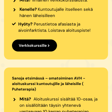
Kenelle?
Kuntoutujalle itselleen sekä
hänen läheisilleen
Hyöty?
Perustietoa afasiasta ja
aivoinfarktista. Loistava aloituspiste!
Verkkokurssille
Sanoja etsimässä – omatoiminen AVH -
aloituskurssi kuntoutujille ja läheisille (
Puheterapia)
Mitä?
Aloituskurssi sisältää 10-osaa, ja
on sisällöltään täysin yhtenevä
vastaavaan 10 kerran puheterapian