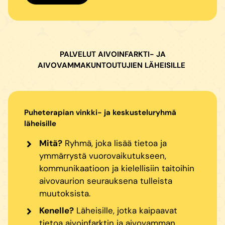
PALVELUT AIVOINFARKTI- JA
AIVOVAMMAKUNTOUTUJIEN LÄHEISILLE
Puheterapian vinkki- ja keskusteluryhmä
läheisille
Mitä?
Ryhmä, joka lisää tietoa ja
ymmärrystä vuorovaikutukseen,
kommunikaatioon ja kielellisiin taitoihin
aivovaurion seurauksena tulleista
muutoksista.
Kenelle?
Läheisille, jotka kaipaavat
tietoa aivoinfarktin ja aivovamman