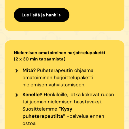
Lue lisää ja hanki
Nielemisen omatoiminen harjoittelupaketti
(2 x 30 min tapaamista)
Mitä?
Puheterapeutin ohjaama
omatoiminen harjoittelupaketti
nielemisen vahvistamiseen.
Kenelle?
Henkilöille, jotka kokevat ruoan
tai juoman nielemisen haastavaksi.
Suosittelemme
”Kysy
puheterapeutilta”
-palvelua ennen
ostoa.