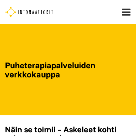
Siirry
sisältöön
Puheterapiapalveluiden
verkkokauppa
Näin se toimii – Askeleet kohti