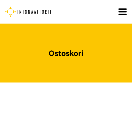
Siirry
sisältöön
Ostoskori