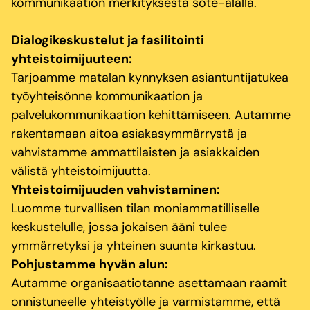
kommunikaation merkityksestä sote-alalla.
Dialogikeskustelut ja fasilitointi
yhteistoimijuuteen:
Tarjoamme matalan kynnyksen asiantuntijatukea
työyhteisönne kommunikaation ja
palvelukommunikaation kehittämiseen. Autamme
rakentamaan aitoa asiakasymmärrystä ja
vahvistamme ammattilaisten ja asiakkaiden
välistä yhteistoimijuutta.
Yhteistoimijuuden vahvistaminen:
Luomme turvallisen tilan moniammatilliselle
keskustelulle, jossa jokaisen ääni tulee
ymmärretyksi ja yhteinen suunta kirkastuu.
Pohjustamme hyvän alun:
Autamme organisaatiotanne asettamaan raamit
onnistuneelle yhteistyölle ja varmistamme, että