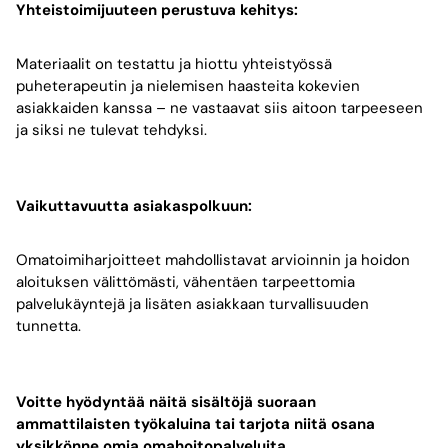
Yhteistoimijuuteen perustuva kehitys:
Materiaalit on testattu ja hiottu yhteistyössä
puheterapeutin ja nielemisen haasteita kokevien
asiakkaiden kanssa – ne vastaavat siis aitoon tarpeeseen
ja siksi ne tulevat tehdyksi.
Vaikuttavuutta asiakaspolkuun:
Omatoimiharjoitteet mahdollistavat arvioinnin ja hoidon
aloituksen välittömästi, vähentäen tarpeettomia
palvelukäyntejä ja lisäten asiakkaan turvallisuuden
tunnetta.
Voitte hyödyntää näitä sisältöjä suoraan
ammattilaisten työkaluina tai tarjota niitä osana
yksikkönne omia omahoitopalveluita.