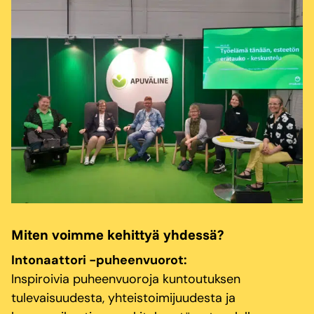
Miten voimme kehittyä yhdessä?
Intonaattori -puheenvuorot:
Inspiroivia puheenvuoroja kuntoutuksen
tulevaisuudesta, yhteistoimijuudesta ja