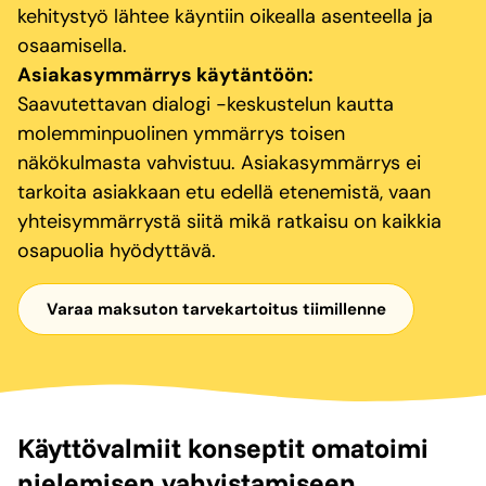
kehitystyö lähtee käyntiin oikealla asenteella ja
osaamisella.
Asiakasymmärrys käytäntöön:
Saavutettavan dialogi -keskustelun kautta
molemminpuolinen ymmärrys toisen
näkökulmasta vahvistuu. Asiakasymmärrys ei
tarkoita asiakkaan etu edellä etenemistä, vaan
yhteisymmärrystä siitä mikä ratkaisu on kaikkia
osapuolia hyödyttävä.
Varaa maksuton tarvekartoitus tiimillenne
Käyttövalmiit konseptit omatoimi
nielemisen vahvistamiseen