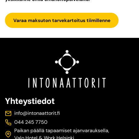
Varaa maksuton tarvekartoitus tiimillenne
Yhteystiedot
info@intonaattorit.fi
044 245 7750
Paikan päällä tapaamiset ajanvarauksella,
Valo Hotel & Work Helsinki