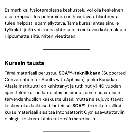
Esimerkiksi fysioterapiassa keskustelu voi olla keskeinen
osa terapiaa. Jos puhuminen on haastavaa, tilanteesta
tulee helposti epämiellyttävä. Tämä kurssi antaa sinulle
työkalut, joilla voit luoda yhteisen ja mukavan kokemuksen
riippumatta siitä, miten viestitään.
Kurssin tausta
Tämä materiaali perustuu
SCA™-tekniikkaan
(Supported
Conversation for Adults with Aphasia), jonka Kanadan
Afasia Instituutti on kehittänyt ja tutkinut yli 40 vuoden
ajan. Tekniikat on luotu afasian aiheuttamiin haasteisiin
terveydenhuollon keskusteluissa, mutta ne sujuvoittavat
keskustelua kaikissa tilanteissa.
SCA™
-tekniikan lisäksi
kurssimateriaali sisältää Intonaattorit Oy:n saavutettaviin
dialogi -keskusteluihin tekemää materiaalia.