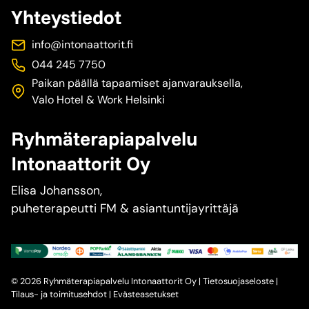
Yhteystiedot
info@intonaattorit.fi
044 245 7750
Paikan päällä tapaamiset ajanvarauksella,
Valo Hotel & Work Helsinki
Ryhmäterapiapalvelu
Intonaattorit Oy
Elisa Johansson,
puheterapeutti FM & asiantuntijayrittäjä
© 2026 Ryhmäterapiapalvelu Intonaattorit Oy |
Tietosuojaseloste
|
Tilaus- ja toimitusehdot
|
Evästeasetukset