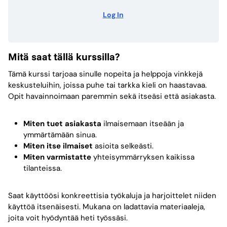
Log In
Mitä saat tällä kurssilla?
Tämä kurssi tarjoaa sinulle nopeita ja helppoja vinkkejä
keskusteluihin, joissa puhe tai tarkka kieli on haastavaa.
Opit havainnoimaan paremmin sekä itseäsi että asiakasta.
Miten tuet asiakasta
ilmaisemaan itseään ja
ymmärtämään sinua.
Miten itse ilmaiset
asioita selkeästi.
Miten varmistatte
yhteisymmärryksen kaikissa
tilanteissa.
Saat käyttöösi konkreettisia työkaluja ja harjoittelet niiden
käyttöä itsenäisesti. Mukana on ladattavia materiaaleja,
joita voit hyödyntää heti työssäsi.