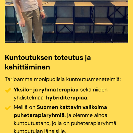
Kuntoutuksen toteutus ja
kehittäminen
Tarjoamme monipuolisia kuntoutusmenetelmiä:
Yksilö- ja ryhmäterapiaa
sekä niiden
yhdistelmää,
hybriditerapiaa
.
Meillä on
Suomen kattavin valikoima
puheterapiaryhmiä
, ja olemme ainoa
kuntoutustaho, jolla on puheterapiaryhmä
kuntoutujan läheisille.