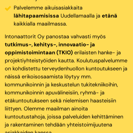
Palvelemme aikuisasiakkaita
lähitapaamisissa
Uudellamaalla ja
etänä
kaikkialla maailmassa.
Intonaattorit Oy panostaa vahvasti myös
tutkimus-, kehitys-, innovaatio- ja
oppimistoimintaan (TKIO)
erilaisten hanke- ja
projektiyhteistyöiden kautta. Koulutuspalvelumme
on kohdistettu terveydenhuollon kuntoutukseen ja
näissä erikoisosaamista löytyy mm.
kommunikoinnin ja keskustelun tukitekniikoihin,
kommunikoinnin apuvälineisiin, ryhmä- ja
etäkuntoutukseen sekä nielemisen haasteisiin
liittyen. Olemme maailman ainoita
kuntoutustahoja, joissa palveluiden kehittäminen
ja rakentaminen tehdään yhteistoimijuutena
asiakkaiden kanssa.