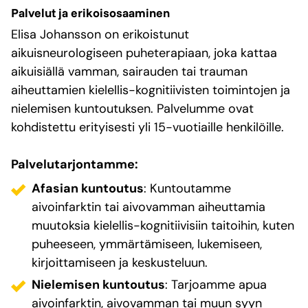
Palvelut ja erikoisosaaminen
Elisa Johansson on erikoistunut
aikuisneurologiseen puheterapiaan, joka kattaa
aikuisiällä vamman, sairauden tai trauman
aiheuttamien kielellis-kognitiivisten toimintojen ja
nielemisen kuntoutuksen. Palvelumme ovat
kohdistettu erityisesti yli 15-vuotiaille henkilöille.
Palvelutarjontamme:
Afasian kuntoutus
: Kuntoutamme
aivoinfarktin tai aivovamman aiheuttamia
muutoksia kielellis-kognitiivisiin taitoihin, kuten
puheeseen, ymmärtämiseen, lukemiseen,
kirjoittamiseen ja keskusteluun.
Nielemisen kuntoutus
: Tarjoamme apua
aivoinfarktin, aivovamman tai muun syyn