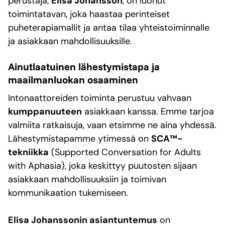
perustaja,
Elisa Johansson
, on luonut
toimintatavan, joka haastaa perinteiset
puheterapiamallit ja antaa tilaa yhteistoiminnalle
ja asiakkaan mahdollisuuksille.
Ainutlaatuinen lähestymistapa ja
maailmanluokan osaaminen
Intonaattoreiden toiminta perustuu vahvaan
kumppanuuteen
asiakkaan kanssa. Emme tarjoa
valmiita ratkaisuja, vaan etsimme ne aina yhdessä.
Lähestymistapamme ytimessä on
SCA™-
tekniikka
(Supported Conversation for Adults
with Aphasia), joka keskittyy puutosten sijaan
asiakkaan mahdollisuuksiin ja toimivan
kommunikaation tukemiseen.
Elisa Johanssonin asiantuntemus
on