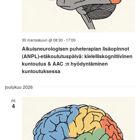
30 marraskuun @ 08:30
-
17:00
Aikuisneurologisen puheterapian lisäopinnot
(ANPL)-etäkoulutuspäivä: kielelliskognitiivinen
kuntoutus & AAC :n hyödyntäminen
kuntoutuksessa
joulukuu 2026
PE
4