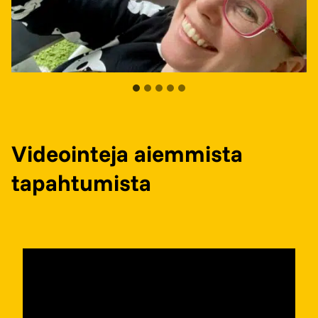
Videointeja aiemmista
tapahtumista