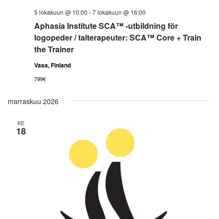
5 lokakuun @ 10:00
-
7 lokakuun @ 16:00
Aphasia Institute SCA™ -utbildning för
logopeder / talterapeuter: SCA™ Core + Train
the Trainer
Vasa, Finland
799€
marraskuu 2026
KE
18