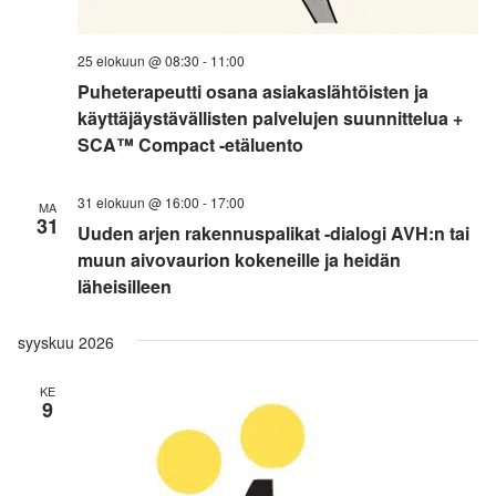
25 elokuun @ 08:30
-
11:00
Puheterapeutti osana asiakaslähtöisten ja
käyttäjäystävällisten palvelujen suunnittelua +
SCA™ Compact -etäluento
31 elokuun @ 16:00
-
17:00
MA
31
Uuden arjen rakennuspalikat -dialogi AVH:n tai
muun aivovaurion kokeneille ja heidän
läheisilleen
syyskuu 2026
KE
9