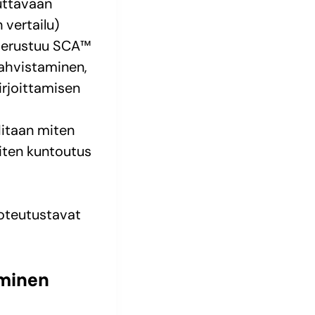
uttavaan
 vertailu)
 (perustuu SCA™
ahvistaminen,
irjoittamisen
ditaan miten
iten kuntoutus
toteutustavat
äminen