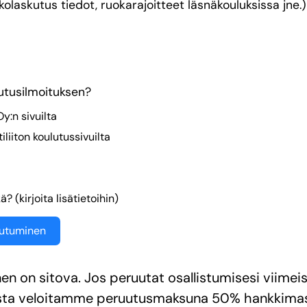
kkolaskutus tiedot, ruokarajoitteet läsnäkouluksissa jne.)
lutusilmoituksen?
Oy:n sivuilta
liiton koulutussivuilta
? (kirjoita lisätietoihin)
autuminen
en on sitova. Jos peruutat osallistumisesi viimei
sta veloitamme peruutusmaksuna 50% hankkimas