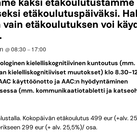
mme kaksi etäkoulutustamme
eksi etäkoulutuspäiväksi. Ha
vain etäkoulutuksen voi käy
.
un
08:30
17:00
@
–
ologinen kielelliskognitiivinen kuntoutus (mm. 
 kielelliskognitiiviset muutokset) klo 8.30-1
 AAC käyttöönotto ja AAC:n hyödyntäminen
sessa (mm. kommunikaatiotabletti ja katseo
ustalla. Kokopäivän etäkoulutus 499 eur (+alv. 25
rikseen 299 eur (+ alv. 25,5%)/ osa.