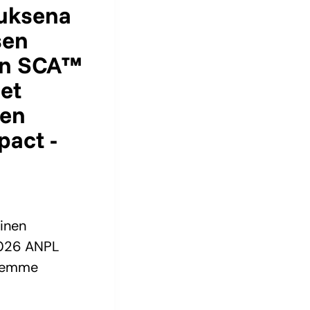
muksena
sen
 on SCA™
et
den
act -
inen
2026 ANPL
Olemme