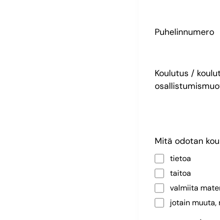
Puhelinnumero
Koulutus / koulu
osallistumismuo
Mitä odotan kou
tietoa
taitoa
valmiita mate
jotain muuta, m