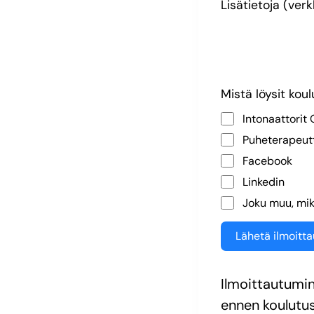
Lisätietoja (ver
Mistä löysit kou
Intonaattorit 
Puheterapeutti
Facebook
Linkedin
Joku muu, mikä
Lähetä ilmoitt
Ilmoittautumin
ennen koulutu