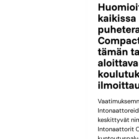
Huomioit
kaikissa
puheter
Compact
tämän t
aloittav
koulutuks
ilmoitta
Vaatimuksemme
Intonaattorei
keskittyvät n
Intonaattorit
kuntoutuspalv