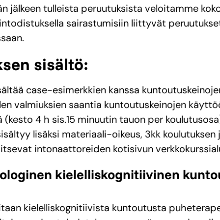
n jälkeen tulleista peruutuksista veloitamme kok
intodistuksella sairastumisiin liittyvät peruutuks
saan.
sen sisältö:
sältää case-esimerkkien kanssa kuntoutuskeinoje
len valmiuksien saantia kuntoutuskeinojen käytt
(kesto 4 h sis.15 minuutin tauon per koulutusosa)
sältyy lisäksi materiaali-oikeus, 3kk koulutuksen 
aitsevat intonaattoreiden kotisivun verkkokurssialu
ologinen kielelliskognitiivinen kunt
vitaan kielelliskognitiivista kuntoutusta puheterape