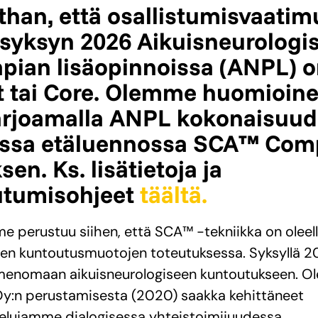
han, että osallistumisvaati
 syksyn 2026 Aikuisneurologi
apian lisäopinnoissa (ANPL)
 tai Core. Olemme huomioine
arjoamalla ANPL kokonaisuu
assa etäluennossa SCA™ Comp
en. Ks. lisätietoja ja
utumisohjeet
täältä.
 perustuu siihen, että SCA™ -tekniikka on oleell
den kuntoutusmuotojen toteutuksessa. Syksyllä 
imenomaan aikuisneurologiseen kuntoutukseen. 
 Oy:n perustamisesta (2020) saakka kehittäneet
elujamme dialogisessa yhteistoimijuudessa