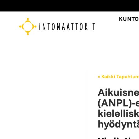
Siirry
sisältöön
KUNTO
« Kaikki Tapahtu
Aikuisne
(ANPL)-e
kielelli
hyödynt