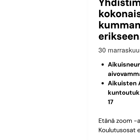
Yhdisti
kokonais
kumman 
erikseen
30 marrasku
Aikuisneur
aivovamman
Aikuisten
kuntoutuk
17
Etänä zoom -al
Koulutusosat e