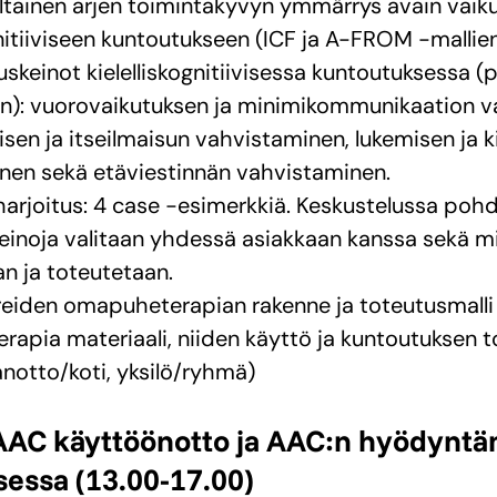
ltainen arjen toimintakyvyn ymmärrys avain vaik
gnitiiviseen kuntoutukseen (ICF ja A-FROM -mallien
uskeinot kielelliskognitiivisessa kuntoutuksessa
an): vuorovaikutuksen ja minimikommunikaation v
en ja itseilmaisun vahvistaminen, lukemisen ja k
nen sekä etäviestinnän vahvistaminen.
harjoitus: 4 case -esimerkkiä. Keskustelussa poh
einoja valitaan yhdessä asiakkaan kanssa sekä m
an ja toteutetaan.
reiden omapuheterapian rakenne ja toteutusmalli
apia materiaali, niiden käyttö ja kuntoutuksen 
notto/koti, yksilö/ryhmä)
AAC käyttöönotto ja AAC:n hyödynt
sessa
(13.00-17.00)