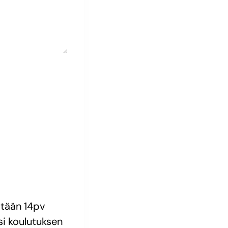
stään 14pv
i koulutuksen