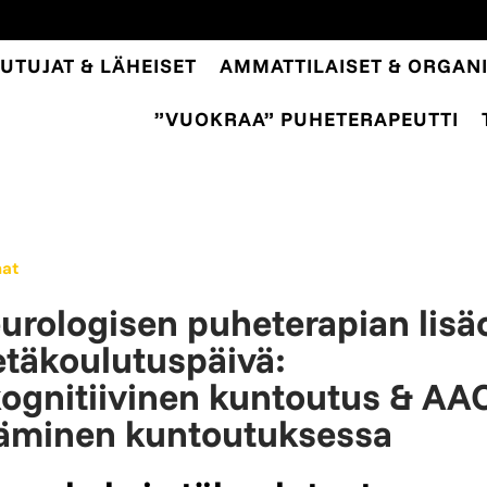
UTUJAT & LÄHEISET
AMMATTILAISET & ORGANI
”VUOKRAA” PUHETERAPEUTTI
mat
urologisen puheterapian lisä
täkoulutuspäivä:
skognitiivinen kuntoutus & AA
äminen kuntoutuksessa