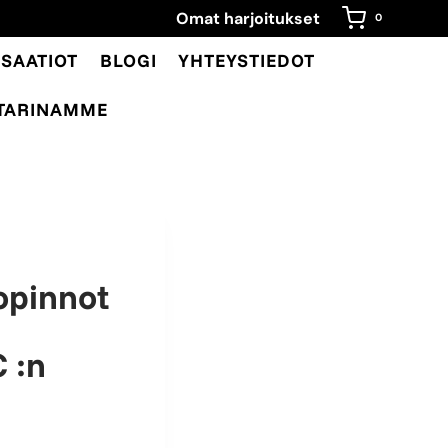
Omat harjoitukset
0
SAATIOT
BLOGI
YHTEYSTIEDOT
TARINAMME
opinnot
C :n