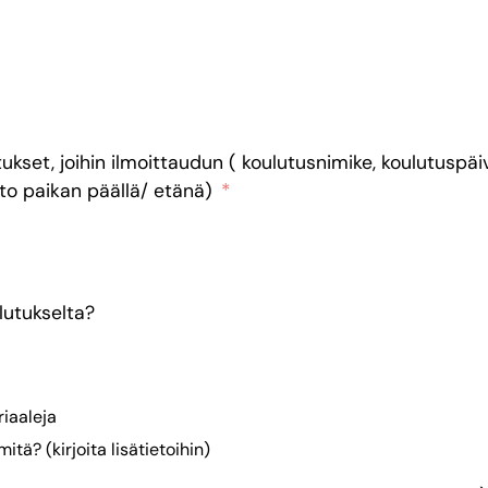
tukset, joihin ilmoittaudun ( koulutusnimike, koulutuspäi
to paikan päällä/ etänä)
lutukselta?
riaaleja
itä? (kirjoita lisätietoihin)