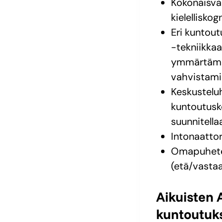
Kokonaisva
kielellisko
Eri kuntout
-tekniikka
ymmärtämis
vahvistami
Keskustelu
kuntoutusk
suunnitella
Intonaatto
Omapuheter
(etä/vastaa
Aikuisten 
kuntoutuk