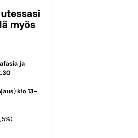
lutessasi
dä myös
afasia ja
2.30
hjaus
)
klo 13-
,5%).