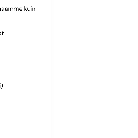
imaamme kuin
at
i)