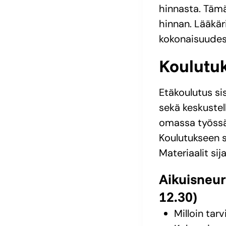
hinnasta. Tämä
hinnan. Lääkär
kokonaisuudes
Koulutuk
Etäkoulutus si
sekä keskustel
omassa työssä 
Koulutukseen si
Materiaalit sij
Aikuisneur
12.30)
Milloin tar