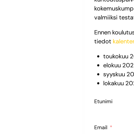
kokemuskumpp
valmiiksi testa
Ennen koulutu
tiedot
kalent
toukokuu 
elokuu 20
syyskuu 2
lokakuu 20
Etunimi
Email