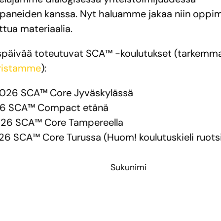
aneiden kanssa. Nyt haluamme jakaa niin opp
ttua materiaalia.
späivää toteutuvat SCA™ -koulutukset (tarkemm
eristamme
):
2026 SCA™ Core Jyväskylässä
26 SCA™ Compact etänä
026 SCA™ Core Tampereella
26 SCA™ Core Turussa (Huom! koulutuskieli ruots
Sukunimi