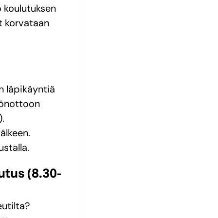
o koulutuksen
et korvataan
n läpikäyntiä
öönottoon
.
jälkeen.
stalla.
outus
(8.30-
utilta?