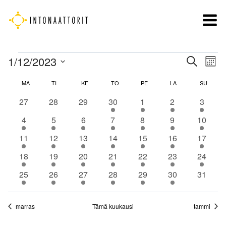
Siirry
sisältöön
Tapahtumat
Tapah
1/12/2023
Ta
Etsi
Kuuka
Etsi
Vi
Valitse
Kalenteri
MA
MAANANTAI
TI
TIISTAI
KE
KESKIVIIKKO
TO
TORSTAI
PE
PERJANTAI
LA
LAUANTAI
SU
SUNNU
Nav
päivä.
aja
/
0
0
0
1
1
1
1
27
28
29
30
1
2
Näkym
3
Tapahtumat
tapahtumat
tapahtumat
tapahtumat
tapahtuma
tapahtuma
tapahtuma
tapaht
navigo
1
1
1
1
1
1
1
4
5
6
7
8
9
10
tapahtuma
tapahtuma
tapahtuma
tapahtuma
tapahtuma
tapahtuma
tapaht
1
1
1
1
1
1
1
11
12
13
14
15
16
17
tapahtuma
tapahtuma
tapahtuma
tapahtuma
tapahtuma
tapahtuma
tapaht
1
2
1
1
1
1
1
18
19
20
21
22
23
24
tapahtuma
tapahtumat
tapahtuma
tapahtuma
tapahtuma
tapahtuma
tapaht
1
1
1
1
1
1
0
25
26
27
28
29
30
31
tapahtuma
tapahtuma
tapahtuma
tapahtuma
tapahtuma
tapahtuma
tapahtu
marras
Tämä kuukausi
tammi