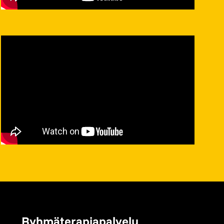
Ryhmäterapiapalvelu