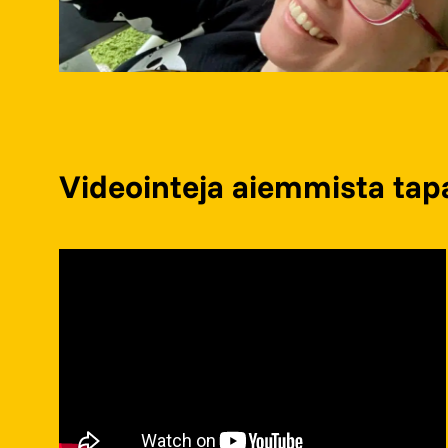
Videointeja aiemmista ta