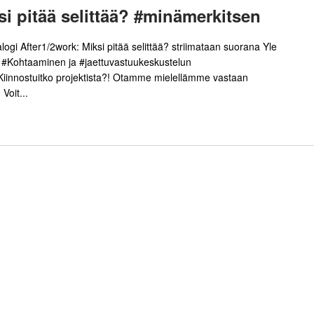
 pitää selittää? #minämerkitsen
ogi After1/2work: Miksi pitää selittää? striimataan suorana Yle
 #Kohtaaminen ja #jaettuvastuukeskustelun
iinnostuitko projektista?! Otamme mielellämme vastaan
Voit...