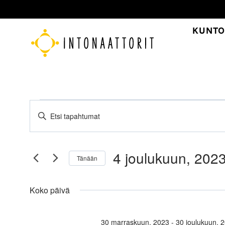
Siirry
sisältöön
KUNTO
Tapahtumat
Tapahtumat
Syötä
Etsi
for
hakusana.
aja
Etsi
4
4 joulukuun, 202
Tapahtumat
Näkymät
Tänään
joulukuun,
hakusanalla.
Valitse
navigointi
päivä.
Koko päivä
2023
30 marraskuun, 2023
-
30 joulukuun, 