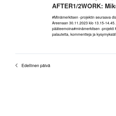
AFTER1/2WORK: Miksi
#Minämerkitsen -projektin seuraava dial
Areenaan 30.11.2023 klo 13.15-14.45.
pääteemoina#minämerkitsen -projekti K
palautetta, kommentteja ja kysymyksiä! 
Edellinen päivä