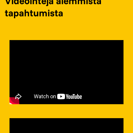
Videointeja aiemmista
tapahtumista