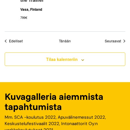
Vasa, Finland
799€
Tapahtumat
Tapah
Edelliset
Tänään
Seuraavat
Tilaa kalenteriin
Kuvagalleria aiemmista
tapahtumista
Mm. SCA -koulutus 2022, Apuvälinemessut 2022,
Keskustelufestivaalit 2022, Intonaattorit Oy:n