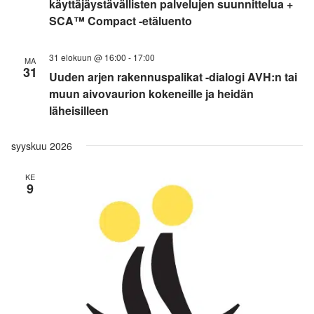
käyttäjäystävällisten palvelujen suunnittelua +
SCA™ Compact -etäluento
31 elokuun @ 16:00
-
17:00
MA
31
Uuden arjen rakennuspalikat -dialogi AVH:n tai
muun aivovaurion kokeneille ja heidän
läheisilleen
syyskuu 2026
KE
9