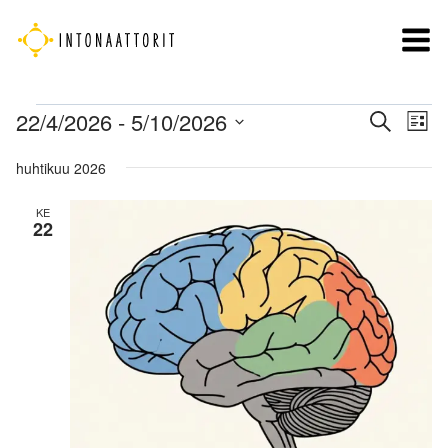
Siirry
sisältöön
Tapahtumat
Tapah
22/4/2026
 - 
5/10/2026
Ta
Etsi
Lista
Etsi
Vi
Valitse
huhtikuu 2026
Nav
päivä.
aja
Näkym
KE
22
navigo