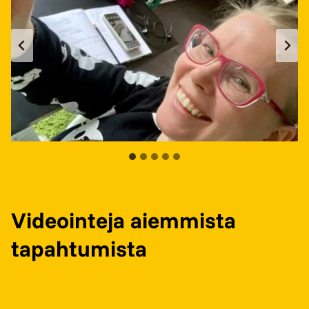
Videointeja aiemmista
tapahtumista