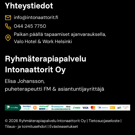
Yhteystiedot
info@intonaattorit.fi
044 245 7750
Paikan päällä tapaamiset ajanvarauksella,
Valo Hotel & Work Helsinki
Ryhmäterapiapalvelu
Intonaattorit Oy
Elisa Johansson,
puheterapeutti FM & asiantuntijayrittäjä
© 2026 Ryhmäterapiapalvelu Intonaattorit Oy |
Tietosuojaseloste
|
Tilaus- ja toimitusehdot
|
Evästeasetukset