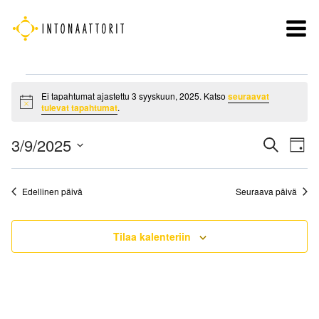
Siirry
sisältöön
Tapahtumat
Ei tapahtumat ajastettu 3 syyskuun, 2025. Katso
seuraavat
for
Notice
tulevat tapahtumat
.
3
Tapah
syyskuun,
3/9/2025
Ta
Etsi
Päivä
Etsi
Vi
2025
Valitse
Nav
päivä.
aja
Edellinen päivä
Seuraava päivä
Näkym
navigo
Tilaa kalenteriin