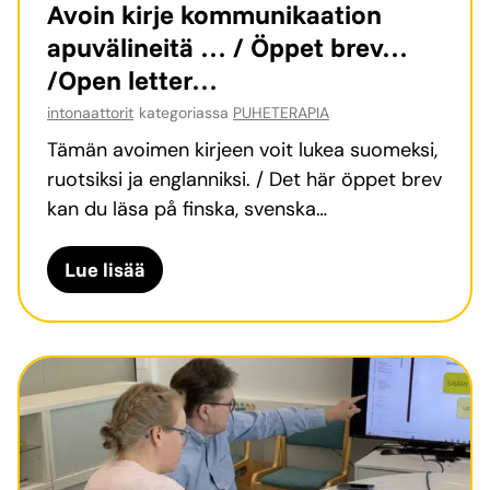
Avoin kirje kommunikaation
a
-
e
apuvälineitä … / Öppet brev…
s
a
n
/Open letter…
s
m
t
a
intonaattorit
kategoriassa
PUHETERAPIA
m
a
l
a
a
Tämän avoimen kirjeen voit lukea suomeksi,
u
t
k
ruotsiksi ja englanniksi. / Det här öppet brev
o
t
s
kan du läsa på finska, svenska…
v
i
e
a
l
:
A
Lue lisää
t
a
K
v
s
i
o
o
u
n
m
i
u
e
m
n
r
n
u
k
i
s
n
i
a
a
i
r