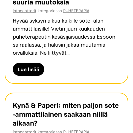
suuria muutoksia
m
intonaattorit
kategoriassa
PUHETERAPIA
u
u
Hyvää syksyn alkua kaikille sote-alan
t
ammattilaisille! Vietin juuri kuukauden
t
puheterapeutin kesäsijaisuudessa Espoon
u
sairaalassa, ja halusin jakaa muutamia
u
oivalluksia. Ne liittyvät…
–
l
K
Lue lisää
ä
e
h
s
e
ä
i
t
Kynä & Paperi: miten paljon sote
s
y
-ammattilainen saakaan niillä
e
ö
aikaan?
t
n
j
intonaattorit
kategoriassa
PUHETERAPIA