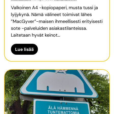
o
a
i
Valkoinen A4 -kopiopaperi, musta tussi ja
p
v
lyijykynä. Nämä välineet toimivat lähes
u
a
”MacGyver”-maisen ihmeellisesti erityisesti
h
l
sote -palveluiden asiakastilanteissa.
e
l
Laitetaan hyvät keinot…
t
u
e
k
K
Lue lisää
r
s
y
a
e
n
p
t
ä
i
:
&
a
M
P
i
a
t
p
e
e
n
r