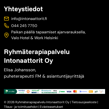
e
a
e
Yhteystiedot
t
k
b
a
info@intonaattorit.fi
r
s
044 245 7750
e
l
Paikan päällä tapaamiset ajanvarauksella,
v
ä
Valo Hotel & Work Helsinki
…
h
/
t
Ryhmäterapiapalvelu
O
ö
Intonaattorit Oy
p
i
e
s
Elisa Johansson,
n
y
puheterapeutti FM & asiantuntijayrittäjä
l
y
e
s
t
t
© 2026 Ryhmäterapiapalvelu Intonaattorit Oy |
Tietosuojaseloste
|
e
Tilaus- ja toimitusehdot
|
Evästeasetukset