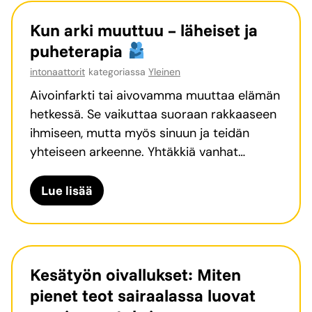
Kun arki muuttuu – läheiset ja
puheterapia
intonaattorit
kategoriassa
Yleinen
Aivoinfarkti tai aivovamma muuttaa elämän
hetkessä. Se vaikuttaa suoraan rakkaaseen
ihmiseen, mutta myös sinuun ja teidän
yhteiseen arkeenne. Yhtäkkiä vanhat…
K
Lue lisää
u
n
a
r
Kesätyön oivallukset: Miten
k
pienet teot sairaalassa luovat
i