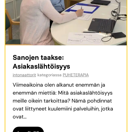
m
a
k
j
u
k
a
e
u
a
a
k
t
a
t
o
o
n
i
m
k
n
o
m
s
i
u
Sanojen taakse:
i
i
n
Asiakaslähtöisyys
a
l
i
l
intonaattorit
kategoriassa
PUHETERAPIA
k
ä
a
Viimeaikoina olen alkanut enemmän ja
a
a
enemmän miettiä: Mitä asiakaslähtöisyys
i
t
meille oikein tarkoittaa? Nämä pohdinnat
k
i
ovat liittyneet kuulemiini palveluihin, jotka
a
o
ovat…
a
n
n
a