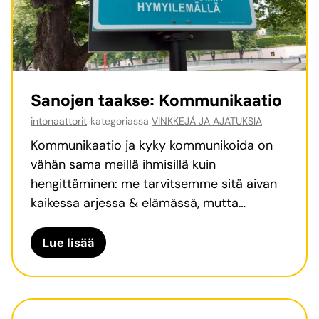
p
i
i
:
e
m
n
i
e
t
Sanojen taakse: Kommunikaatio
t
e
intonaattorit
kategoriassa
VINKKEJÄ JA AJATUKSIA
t
n
e
p
Kommunikaatio ja kyky kommunikoida on
o
a
vähän sama meillä ihmisillä kuin
t
l
hengittäminen: me tarvitsemme sitä aivan
s
j
kaikessa arjessa & elämässä, mutta…
a
o
i
n
S
Lue lisää
r
s
a
a
o
n
a
t
o
l
e
j