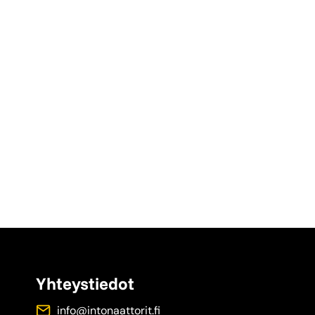
Yhteystiedot
info@intonaattorit.fi