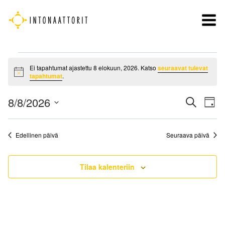
Siirry
sisältöön
Tapahtumat
Ei tapahtumat ajastettu 8 elokuun, 2026. Katso
seuraavat tulevat
for
Notice
tapahtumat
.
8
Tapah
elokuun,
8/8/2026
Ta
Etsi
Päivä
Etsi
Vi
2026
Valitse
Nav
päivä.
aja
Edellinen päivä
Seuraava päivä
Näkym
navigo
Tilaa kalenteriin