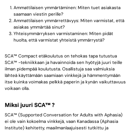
Ammattilaisen ymmärtäminen: Miten tuet asiakasta
saamaan viestin perille?
Ammattilaisen ymmärrettävyys: Miten varmistat, että
asiakas ymmärtää sinut?
Yhteisymmärryksen varmistaminen: Miten pidät
huolta, että varmistat yhteistä ymmärrystä?
SCA™ Compact etäkoulutus on tehokas tapa tutustua
SCA™ -tekniikkaan ja havainnoida sen hyötyjä juuri teille
ilman pidempää koulutusta. Osallistuja saa valmiuksia
lähteä käyttämään saamiaan vinkkejä ja hämmentymään
itse kuinka voimakas pelkkä paperin ja kynän vaikuttavuus
voikaan olla.
Miksi juuri SCA™ ?
SCA™ (Supported Conversation for Adults with Aphasia)
ei ole vain kokoelma vinkkejä, vaan Kanadassa (Aphasia
Institute) kehitetty, maailmanlaajuisesti tutkittu ja