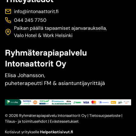
info@intonaattorit.fi
044 245 7750
Paikan päällä tapaamiset ajanvarauksella,
Valo Hotel & Work Helsinki
Ryhmäterapiapalvelu
Intonaattorit Oy
Elisa Johansson,
puheterapeutti FM & asiantuntijayrittäjä
© 2026 Ryhmäterapiapalvelu Intonaattorit Oy |
Tietosuojaseloste
|
Tilaus- ja toimitusehdot
|
Evästeasetukset
Kotisivut yritykselle
Helpotkotisivut.fi