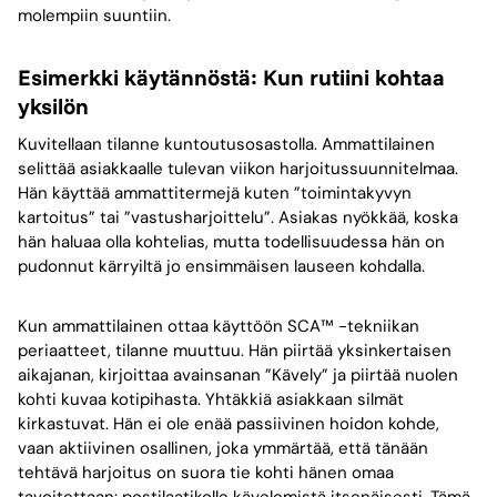
molempiin suuntiin.
Esimerkki käytännöstä: Kun rutiini kohtaa
yksilön
Kuvitellaan tilanne kuntoutusosastolla. Ammattilainen
selittää asiakkaalle tulevan viikon harjoitussuunnitelmaa.
Hän käyttää ammattitermejä kuten ”toimintakyvyn
kartoitus” tai ”vastusharjoittelu”. Asiakas nyökkää, koska
hän haluaa olla kohtelias, mutta todellisuudessa hän on
pudonnut kärryiltä jo ensimmäisen lauseen kohdalla.
Kun ammattilainen ottaa käyttöön SCA™ -tekniikan
periaatteet, tilanne muuttuu. Hän piirtää yksinkertaisen
aikajanan, kirjoittaa avainsanan ”Kävely” ja piirtää nuolen
kohti kuvaa kotipihasta. Yhtäkkiä asiakkaan silmät
kirkastuvat. Hän ei ole enää passiivinen hoidon kohde,
vaan aktiivinen osallinen, joka ymmärtää, että tänään
tehtävä harjoitus on suora tie kohti hänen omaa