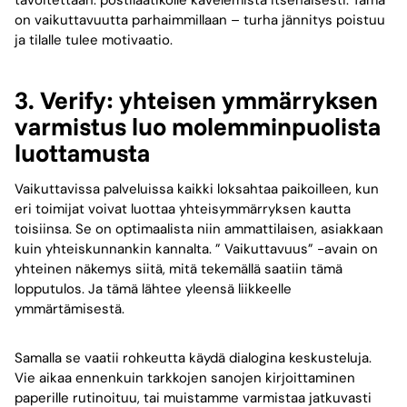
tavoitettaan: postilaatikolle kävelemistä itsenäisesti. Tämä
on vaikuttavuutta parhaimmillaan – turha jännitys poistuu
ja tilalle tulee motivaatio.
3. Verify: yhteisen ymmärryksen
varmistus luo molemminpuolista
luottamusta
Vaikuttavissa palveluissa kaikki loksahtaa paikoilleen, kun
eri toimijat voivat luottaa yhteisymmärryksen kautta
toisiinsa. Se on optimaalista niin ammattilaisen, asiakkaan
kuin yhteiskunnankin kannalta. ” Vaikuttavuus” -avain on
yhteinen näkemys siitä, mitä tekemällä saatiin tämä
lopputulos. Ja tämä lähtee yleensä liikkeelle
ymmärtämisestä.
Samalla se vaatii rohkeutta käydä dialogina keskusteluja.
Vie aikaa ennenkuin tarkkojen sanojen kirjoittaminen
paperille rutinoituu, tai muistamme varmistaa jatkuvasti