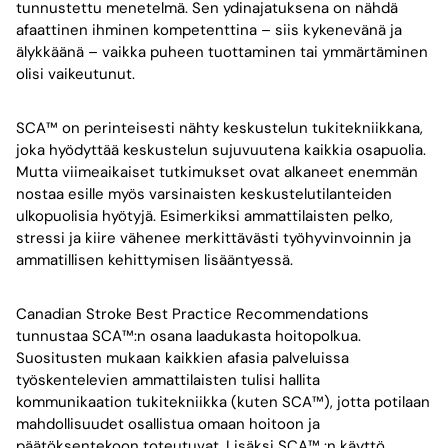
tunnustettu menetelmä. Sen ydinajatuksena on nähdä
afaattinen ihminen kompetenttina – siis kykenevänä ja
älykkäänä – vaikka puheen tuottaminen tai ymmärtäminen
olisi vaikeutunut.
SCA™ on perinteisesti nähty keskustelun tukitekniikkana,
joka hyödyttää keskustelun sujuvuutena kaikkia osapuolia.
Mutta viimeaikaiset tutkimukset ovat alkaneet enemmän
nostaa esille myös varsinaisten keskustelutilanteiden
ulkopuolisia hyötyjä. Esimerkiksi ammattilaisten pelko,
stressi ja kiire vähenee merkittävästi työhyvinvoinnin ja
ammatillisen kehittymisen lisääntyessä.
Canadian Stroke Best Practice Recommendations
tunnustaa SCA™:n osana laadukasta hoitopolkua.
Suositusten mukaan kaikkien afasia palveluissa
työskentelevien ammattilaisten tulisi hallita
kommunikaation tukitekniikka (kuten SCA™), jotta potilaan
mahdollisuudet osallistua omaan hoitoon ja
päätöksentekoon toteutuvat. Lisäksi SCA™ :n käyttö