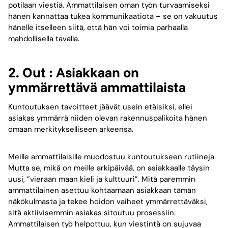
potilaan viestiä. Ammattilaisen oman työn turvaamiseksi
hänen kannattaa tukea kommunikaatiota – se on vakuutus
hänelle itselleen siitä, että hän voi toimia parhaalla
mahdollisella tavalla.
2. Out : Asiakkaan on
ymmärrettävä ammattilaista
Kuntoutuksen tavoitteet jäävät usein etäisiksi, ellei
asiakas ymmärrä niiden olevan rakennuspalikoita hänen
omaan merkitykselliseen arkeensa.
Meille ammattilaisille muodostuu kuntoutukseen rutiineja.
Mutta se, mikä on meille arkipäivää, on asiakkaalle täysin
uusi, ”vieraan maan kieli ja kulttuuri”. Mitä paremmin
ammattilainen asettuu kohtaamaan asiakkaan tämän
näkökulmasta ja tekee hoidon vaiheet ymmärrettäväksi,
sitä aktiivisemmin asiakas sitoutuu prosessiin.
Ammattilaisen työ helpottuu, kun viestintä on sujuvaa