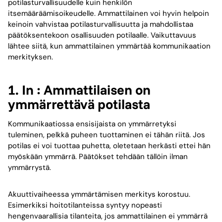
potilasturvallisuudelle kuin henkilön
itsemääräämisoikeudelle. Ammattilainen voi hyvin helpoin
keinoin vahvistaa potilasturvallisuutta ja mahdollistaa
päätöksentekoon osallisuuden potilaalle. Vaikuttavuus
lähtee siitä, kun ammattilainen ymmärtää kommunikaation
merkityksen.
1. In : Ammattilaisen on
ymmärrettävä potilasta
Kommunikaatiossa ensisijaista on ymmärretyksi
tuleminen, pelkkä puheen tuottaminen ei tähän riitä. Jos
potilas ei voi tuottaa puhetta, oletetaan herkästi ettei hän
myöskään ymmärrä. Päätökset tehdään tällöin ilman
ymmärrystä.
Akuuttivaiheessa ymmärtämisen merkitys korostuu.
Esimerkiksi hoitotilanteissa syntyy nopeasti
hengenvaarallisia tilanteita, jos ammattilainen ei ymmärrä