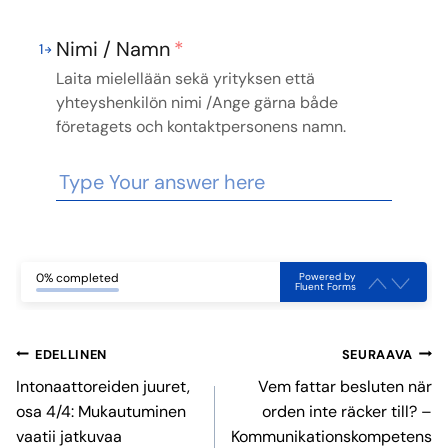
Nimi / Namn
*
1
Laita mielellään sekä yrityksen että
yhteyshenkilön nimi /Ange gärna både
företagets och kontaktpersonens namn.
Powered by
0% completed
Fluent Forms
Artikkelien
EDELLINEN
SEURAAVA
selaus
Intonaattoreiden juuret,
Vem fattar besluten när
osa 4/4: Mukautuminen
orden inte räcker till? –
vaatii jatkuvaa
Kommunikationskompetens