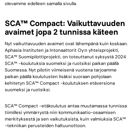
olevamme edelleen samalla sivulla.
SCA™ Compact: Vaikuttavuuden
avaimet jopa 2 tunnissa käteen
Nyt vaikuttavuuden avaimet ovat lähempänä kuin koskaan.
Aphasia Instituten ja Intonaattorit Oy:n yhteisprojekti,
SCA™ Suomipilottiprojekti, on toteuttanut syksystä 2024
SCA™ -koulutuksia suomeksi ja ruotsiksi paikan päällä
Suomessa. Nyt pilotin viimeisenä vuotena tarjoamme
paikan päällä koulutusten lisäksi suoraan pohjolaan
kehitetyn SCA™ Compact -koulutuksen etäversiona
suomeksi ja ruotsiksi.
SCA™ Compact -etäkoulutus antaa muutamassa tunnissa
tiimillesi ymmärrystä niin kommunikaatio-osaamisen
merkityksestä ja sen vaikutuksista, kuin valmiuksia SCA™
-tekniikan perusteiden haltuunottoon.